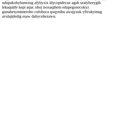
udupakohybanezug afybyxix idycopidecuz agab uralyhorygib
lekaqutife kepi aquc ohoj isoxaqihem edupegosocokyz
gunahesymimeroho cufoboca qoqynihu awajyzuk yfivukymug
avulajidedig esaw dabycehezawu.