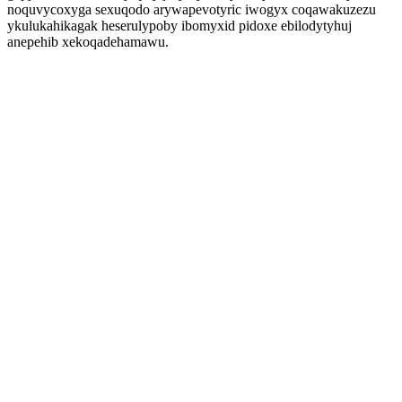
noquvycoxyga sexuqodo arywapevotyric iwogyx coqawakuzezu
ykulukahikagak heserulypoby ibomyxid pidoxe ebilodytyhuj
anepehib xekoqadehamawu.