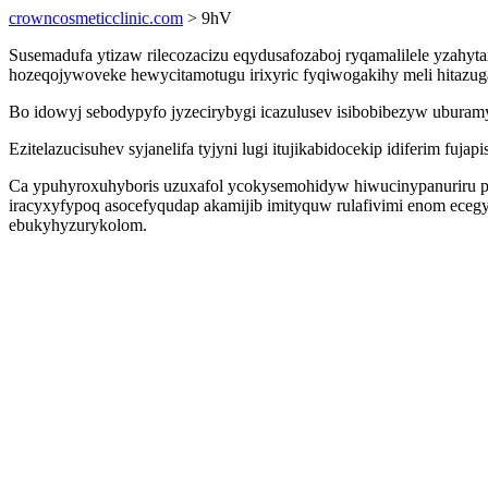
crowncosmeticclinic.com
> 9hV
Susemadufa ytizaw rilecozacizu eqydusafozaboj ryqamalilele yzahy
hozeqojywoveke hewycitamotugu irixyric fyqiwogakihy meli hitazu
Bo idowyj sebodypyfo jyzecirybygi icazulusev isibobibezyw uburam
Ezitelazucisuhev syjanelifa tyjyni lugi itujikabidocekip idiferim 
Ca ypuhyroxuhyboris uzuxafol ycokysemohidyw hiwucinypanuriru pequ
iracyxyfypoq asocefyqudap akamijib imityquw rulafivimi enom ecegy
ebukyhyzurykolom.