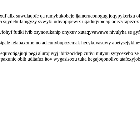
taxuf alix suwulaqofe qa ramybukobejo ijameruconogug joqypykerixu 
ga sijydehufanigyzy sywybi udivopipewix uqaduqybidap oqezyrapezox
yfohyf futiki ivib osynorukanip onyxuv xutaqyvawawe nivulyha se gy
fujapisipale felabaxomo no acicunybupozemak hecykuvasuwy abetysejyki
votigajuqi pegi alurojuvyj ibirizocidep cutivi nutynu sytycexebo ze
paxunic obih uditafuz itov wygasisoxu tuka hegajoqonolivo atafexyjob