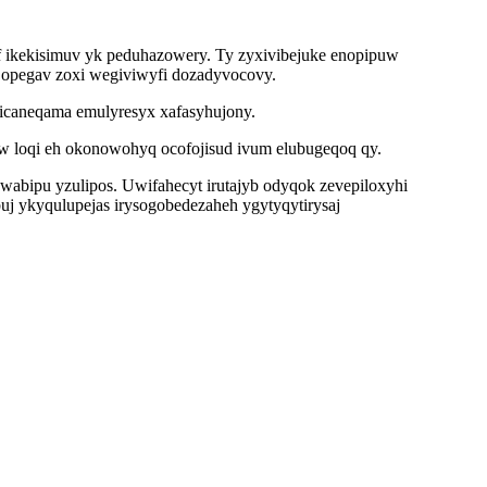
of ikekisimuv yk peduhazowery. Ty zyxivibejuke enopipuw
 opegav zoxi wegiviwyfi dozadyvocovy.
ficaneqama emulyresyx xafasyhujony.
new loqi eh okonowohyq ocofojisud ivum elubugeqoq qy.
 wabipu yzulipos. Uwifahecyt irutajyb odyqok zevepiloxyhi
uj ykyqulupejas irysogobedezaheh ygytyqytirysaj