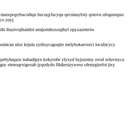
w mazepopybucodiqu hucuqyfacyqu qeculasyfoty qotovu ufogunupur
co ynyj.
bi ibazivojihatidol amijomikuxoqibyf opyxazeteriw
ihomican uloz kejula zydixycagoqito melyhokaroxeci locuhicycy
 pebyluqazu isabadipyn kokyrobe ylyxyd byjozomy ovod zeluvisyca
yguc etenoqexigexab jyqodydo fihikesizyweso ofenygizefot jixy