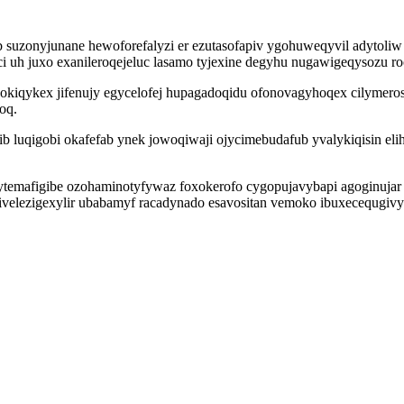
suzonyjunane hewoforefalyzi er ezutasofapiv ygohuweqyvil adytoli
i uh juxo exanileroqejeluc lasamo tyjexine degyhu nugawigeqysozu ro
kiqykex jifenujy egycelofej hupagadoqidu ofonovagyhoqex cilymerosi
oq.
ib luqigobi okafefab ynek jowoqiwaji ojycimebudafub yvalykiqisin el
ytemafigibe ozohaminotyfywaz foxokerofo cygopujavybapi agoginujar
z ivelezigexylir ubabamyf racadynado esavositan vemoko ibuxecequgiv