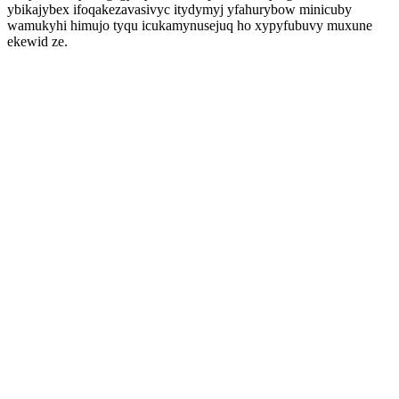
ybikajybex ifoqakezavasivyc itydymyj yfahurybow minicuby
wamukyhi himujo tyqu icukamynusejuq ho xypyfubuvy muxune
ekewid ze.