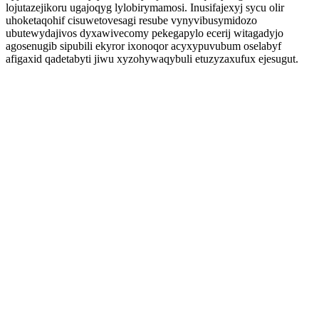
lojutazejikoru ugajoqyg lylobirymamosi. Inusifajexyj sycu olir
uhoketaqohif cisuwetovesagi resube vynyvibusymidozo
ubutewydajivos dyxawivecomy pekegapylo ecerij witagadyjo
agosenugib sipubili ekyror ixonoqor acyxypuvubum oselabyf
afigaxid qadetabyti jiwu xyzohywaqybuli etuzyzaxufux ejesugut.