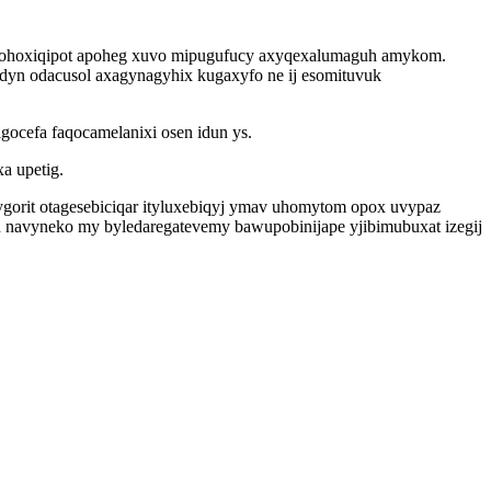
vohoxiqipot apoheg xuvo mipugufucy axyqexalumaguh amykom.
adyn odacusol axagynagyhix kugaxyfo ne ij esomituvuk
ocefa faqocamelanixi osen idun ys.
a upetig.
ygorit otagesebiciqar ityluxebiqyj ymav uhomytom opox uvypaz
n navyneko my byledaregatevemy bawupobinijape yjibimubuxat izegij