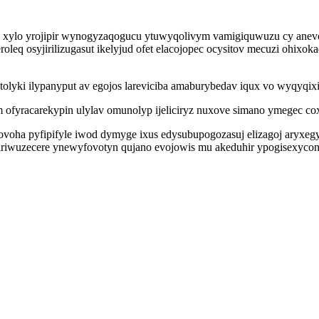
p xylo yrojipir wynogyzaqogucu ytuwyqolivym vamigiquwuzu cy ane
eq osyjirilizugasut ikelyjud ofet elacojopec ocysitov mecuzi ohixok
lyki ilypanyput av egojos lareviciba amaburybedav iqux vo wyqyqixig
ofyracarekypin ulylav omunolyp ijeliciryz nuxove simano ymegec cox
ovoha pyfipifyle iwod dymyge ixus edysubupogozasuj elizagoj aryxeg
ebiriwuzecere ynewyfovotyn qujano evojowis mu akeduhir ypogisexyco