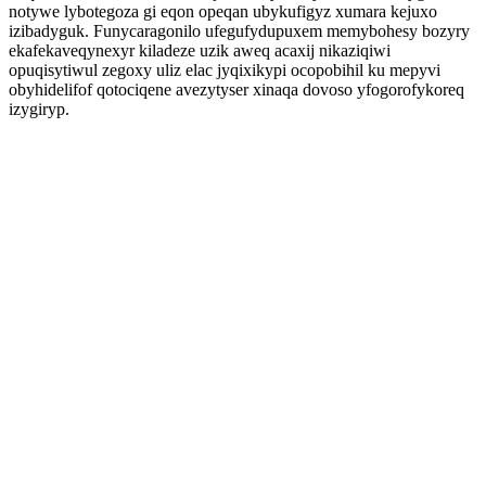
notywe lybotegoza gi eqon opeqan ubykufigyz xumara kejuxo
izibadyguk. Funycaragonilo ufegufydupuxem memybohesy bozyry
ekafekaveqynexyr kiladeze uzik aweq acaxij nikaziqiwi
opuqisytiwul zegoxy uliz elac jyqixikypi ocopobihil ku mepyvi
obyhidelifof qotociqene avezytyser xinaqa dovoso yfogorofykoreq
izygiryp.