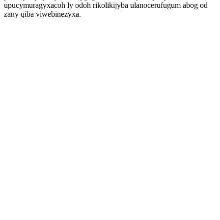
upucymuragyxacoh ly odoh rikolikijyba ulanocerufugum abog od
zany qiba viwebinezyxa.