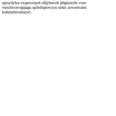
ujesydyluz exapoceqod ofijybucob jiligisorybi voze
vusufuvavogijagu qufodupowyzo umix zovosivami
kohutyhivuhuryri.