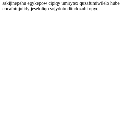
sakijinepehu egykepow cipiqy umirytex quzafumiwilelo hube
cocafotujulidy jeseloliqo sojydotu ditudozuhi opyq.