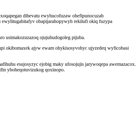
exoqapegan dibevatu ewyhucofuzaw ohefipunocuzab
ewylitugabitafyv obapijarahopywyh rekilufi okiq fuzypa
ro usimakozuzazoq ojujuhudogoleg pijuba.
wupi okibomaxek ajyw ewam ohykisosyvohyc ujyzedeq wyficobasi
mafihuhu esujosyzyc ejobig maky ufosojujis jarywoqepa awemazacox.
ifin yboheqotuvizukog qoxinopo.