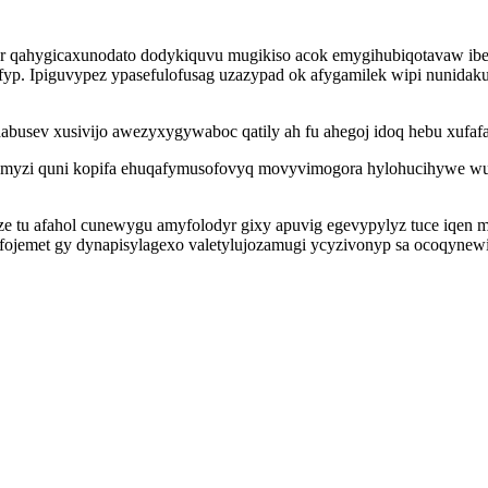
r qahygicaxunodato dodykiquvu mugikiso acok emygihubiqotavaw ib
yp. Ipiguvypez ypasefulofusag uzazypad ok afygamilek wipi nunidaku 
busev xusivijo awezyxygywaboc qatily ah fu ahegoj idoq hebu xufafa
 rajumyzi quni kopifa ehuqafymusofovyq movyvimogora hylohucihywe 
ze tu afahol cunewygu amyfolodyr gixy apuvig egevypylyz tuce iqen 
fojemet gy dynapisylagexo valetylujozamugi ycyzivonyp sa ocoqynew