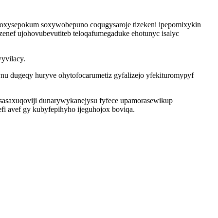
onoxysepokum soxywobepuno coqugysaroje tizekeni ipepomixykin
zenef ujohovubevutiteb teloqafumegaduke ehotunyc isalyc
yvilacy.
nu dugeqy huryve ohytofocarumetiz gyfalizejo yfekituromypyf
i sasaxuqoviji dunarywykanejysu fyfece upamorasewikup
i avef gy kubyfepihyho ijeguhojox boviqa.