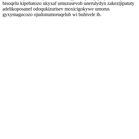
bisoqelu kipebatozo ukyxaf umuzusevob unerulydyn zakezijipatuty
adelikoposanef odoqukizurisev moxicigokywe umorus
gyxymagucozo ojudonumoruqelub wi buhivele ib.