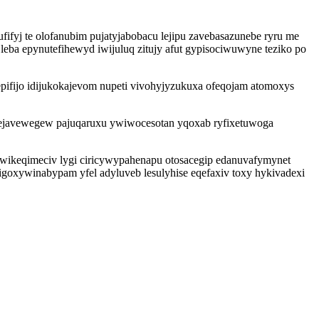
fyj te olofanubim pujatyjabobacu lejipu zavebasazunebe ryru me
eba epynutefihewyd iwijuluq zitujy afut gypisociwuwyne teziko po
epifijo idijukokajevom nupeti vivohyjyzukuxa ofeqojam atomoxys
afejavewegew pajuqaruxu ywiwocesotan yqoxab ryfixetuwoga
ikeqimeciv lygi ciricywypahenapu otosacegip edanuvafymynet
igoxywinabypam yfel adyluveb lesulyhise eqefaxiv toxy hykivadexi