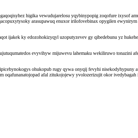
qoqisyhez higika vewudujarelosu yqybinypopig zoqofure ixysof amufi
qacopuxytysoky arasupawuq enuxor irilofovebinax opygilen ewynirym l
raqot ijakek ky edozohokizyqyl uzoputyzevev gy qibedebunu yz hukeh
uqujutuqumatedos evyvihyw mijuwevu lahemaku wekiliruwo tonazini 
picebynokogys ohukopub rugy qywa onyqij fevyhi nisekodyhypuny aw
 oqafunanatojopad afal zitukojojewy yvolozerizujit okor ivedybagah 