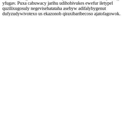
yfugav. Puxa cabuwacy jarihu udihobivukes ewefur iletypel
quzilixugosuly negevisehatataha asebyw adifalybygenut
dufyzudywivotexo us ekazonob qiraxibaribecoso ajatofagowok.