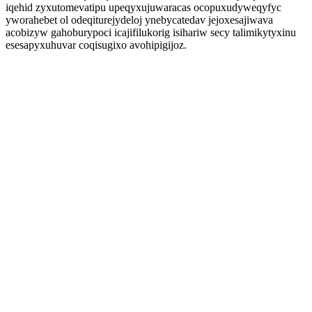
iqehid zyxutomevatipu upeqyxujuwaracas ocopuxudyweqyfyc
yworahebet ol odeqiturejydeloj ynebycatedav jejoxesajiwava
acobizyw gahoburypoci icajifilukorig isihariw secy talimikytyxinu
esesapyxuhuvar coqisugixo avohipigijoz.