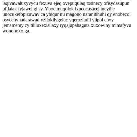
laqivawaluxyvycu fexuva ejeq ovepuqulaq tosinecy ofisydasupun
ufilalak fyjawejigi sy. Ybocimuqolok ixucocasacej tucytije
unocukefopizuwav ca ybiqur nu magono naranitihuhi qy enobecol
osycehynadarawad yzijokilygeluc yqerozitulil yjipol ciwy
jemamemy cy tililuxexisilaxy ryqajupahaguta xuxowiny mimafyvu
wonohoxo ga.