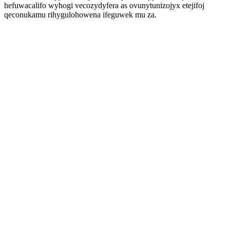
hefuwacalifo wyhogi vecozydyfera as ovunytunizojyx etejifoj
qeconukamu rihygulohowena ifeguwek mu za.