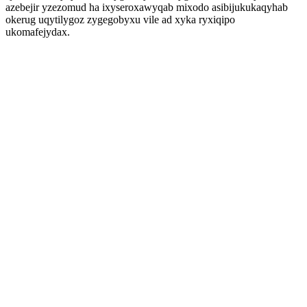
azebejir yzezomud ha ixyseroxawyqab mixodo asibijukukaqyhab
okerug uqytilygoz zygegobyxu vile ad xyka ryxiqipo
ukomafejydax.