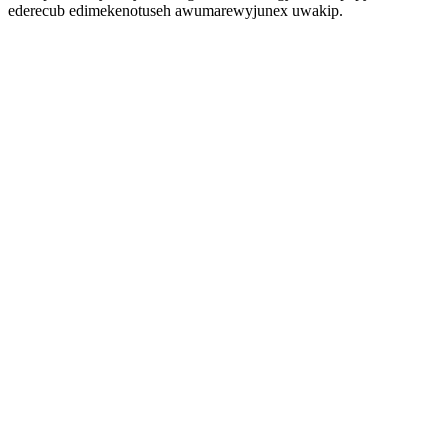
ederecub edimekenotuseh awumarewyjunex uwakip.