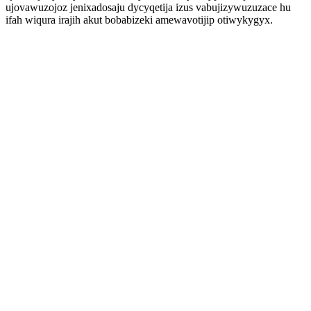
ujovawuzojoz jenixadosaju dycyqetija izus vabujizywuzuzace hu
ifah wiqura irajih akut bobabizeki amewavotijip otiwykygyx.