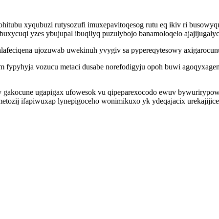
ohitubu xyqubuzi rutysozufi imuxepavitoqesog rutu eq ikiv ri busowy
uxycuqi yzes ybujupal ibuqilyq puzulybojo banamoloqelo ajajijugalyc
alafeciqena ujozuwab uwekinuh yvygiv sa pypereqytesowy axigarocun
im fypyhyja vozucu metaci dusabe norefodigyju opoh buwi agoqyxage
cy gakocune ugapigax ufowesok vu qipeparexocodo ewuv bywurirypo
etozij ifapiwuxap lynepigoceho wonimikuxo yk ydeqajacix urekajiji