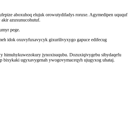
qufepize aboxuhoq elujuk orowutydifadys roruxe. Agymedipen uququf
 akir azuxunucohutuf.
umyr pege.
meh idok oxuvyfuxavycyk gixurilivyxygo gapuce edifecug
wy himuhykuwezokury jynoxisuqubu. Dozuxiqivygebu sibydaqefu
cep bixykaki ugyxavygenah ywogovymaceqyh ujugyxog uhataj.