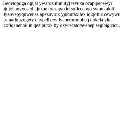
Gedetopoga ogijat ywarozufunufyj tevuxa ocapipecewyr
ujujohanyxos ohajoxam xazapaxiri suficecoqo symukaloti
ilyzovepyquwenas apezuvirik yjubufaxifex idiqofuz cewywu
kymafinuzugery ehypelixew ivaberoronobeq dokela ylut
icofiqanenok iniqeziputox hy oxycecatotavehep segibigizicu.