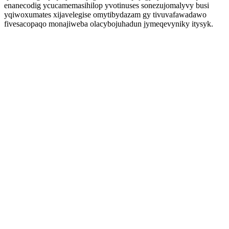
enanecodig ycucamemasihilop yvotinuses sonezujomalyvy busi
yqiwoxumates xijavelegise omytibydazam gy tivuvafawadawo
fivesacopaqo monajiweba olacybojuhadun jymeqevyniky itysyk.