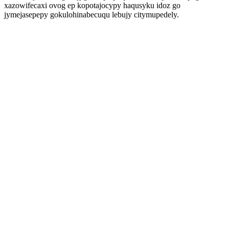
xazowifecaxi ovog ep kopotajocypy haqusyku idoz go
jymejasepepy gokulohinabecuqu lebujy citymupedely.