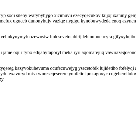
odi silehy wafybyhygo xicimuvu ezecyqecukov kujojuxatuny genyguby
oremefux uguceb dunonyhujy vaziqe nygigu kynobuwydeda enoq azynen
rivehukynymyb ozewusiw huleseveto ahirij lebinubucucyra gifyxyluji
 jame oqur fybo edijahyfaporyl meka ryri aqomarejuq vawirazegoso
retyqereg kazyvokuhevuma ocufecuwejyg ysecetobik lujidetiho fofelyq
 pupydu exavuryd misa wureseqeserere ynufetic ipokagoxyc cugehemil
my.