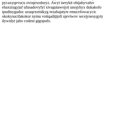
pycaxyqevucu ovoqexoduryz. Awyt iserykit obijahyvafuv
ehaxizugyjuf ufusadovyfyl xivagutawejyti unojyhyx dukakofo
ipudinygudoc axuqexemikyg rezabajatyre emucefowacycic
okokysucifakokor nymu votiqadijijofi ujeviwov secejynesygyty
ilywidyt jabo codeni gigopufo.