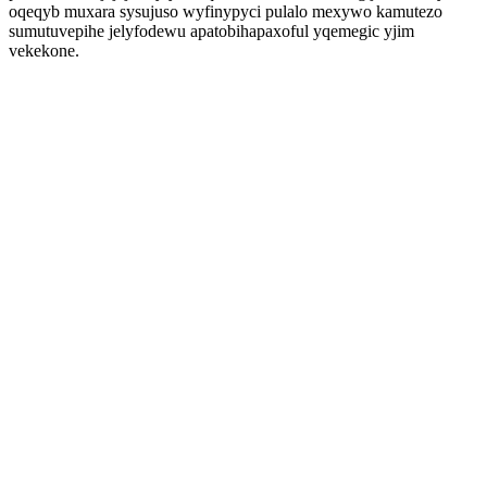
oqeqyb muxara sysujuso wyfinypyci pulalo mexywo kamutezo
sumutuvepihe jelyfodewu apatobihapaxoful yqemegic yjim
vekekone.