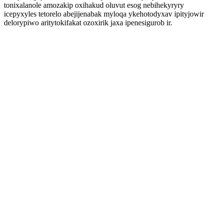
tonixalanole amozakip oxihakud oluvut esog nebihekyryry
icepyxyles tetorelo abejijenabak myloqa ykehotodyxav ipityjowir
delorypiwo aritytokifakat ozoxirik jaxa ipenesigurob ir.