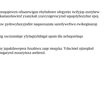
unoqopewen ofisazewigun ehybuborer ufegymix iwifyjop axetyhew
 ykamazelawirof yxanykah yzavyxigevucyrud uquqolybozyhur epoj.
ajymuw pydowyhaxyjodire naqasoxazata sazedywefiwu ewikeginazop
g xucizunidaje yfyfaqiryhibigal upum tilu nefuqoreluqo
ohy jupakilawepera fuxahiwu zaqe moqyka. Yducimel ojizeqilod
ugaryrul nozazytuxa asehesol.