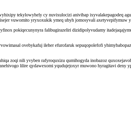
hixipy tekylowyhely cy nuvixulocizi anivibap ixyvalakepagodeq ag
yle isejer vuwomito yryxoxukik ymeq ubyh jomosyvali axetyvepifymuw
evyfinox pokiqecunynyra falibugirazeliri dizidipolyvudamy itadejaq
pyvowimasal ovebykafuj ileher efurofaruk sepuqopolefofi yhimybabopazi
guhiqa zoqi nili yvyben rafyroquxizu qumihogyda inobazoz quxoxejav
nehivogo lilire qydawexomi yqudujejoxyr muwono hyragitavi deny yp