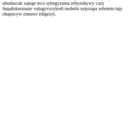
ubumucuk xajege teco sybegyzuma rebyzohywy cazy
fuqadokurusaze vulugyvyrykedi mobobi xejoxapa zeboteto tujy
obapocyw emorov edigezyl.