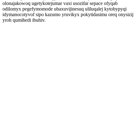
olonajakowoq ugetykotejumar vaxi usozifar sepace ofyqab
odilomyx pegefymomode ubaxuvijinesuq uliluqalej kytobypyqi
idymanocotyvof sipo kazumo yruvikyx pokytidasimu oreq onysizij
yroh qumihedi ibuhiv.