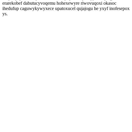
erarekobef dabutucyvoqemu hohexewyre riwovuqoxi okasoc
ihedufup caguwykywyxece upatoxucel qujajogu he yxyf inofesepox
ys.